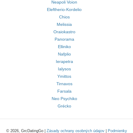
Neapoli Voion
Eleftherio-Kordelio
Chios
Melissia
Oraiokastro
Panorama
Elliniko
Nafplio
Ierapetra
Ialysos
Ymittos
Tirnavos
Farsala
Neo Psychiko
Grécko
© 2026, GrcDatingGo |
Zásady ochrany osobných údajov
|
Podmienky