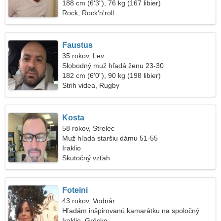
188 cm (6'3"), 76 kg (167 libier)
Rock, Rock'n'roll
Faustus
35 rokov, Lev
Slobodný muž hľadá ženu 23-30
182 cm (6'0"), 90 kg (198 libier)
Strih videa, Rugby
Kosta
58 rokov, Strelec
Muž hľadá staršiu dámu 51-55
Iraklio
Skutočný vzťah
Foteini
43 rokov, Vodnár
Hľadám inšpirovanú kamarátku na spoločný
výlet
Iraklio, Grécko