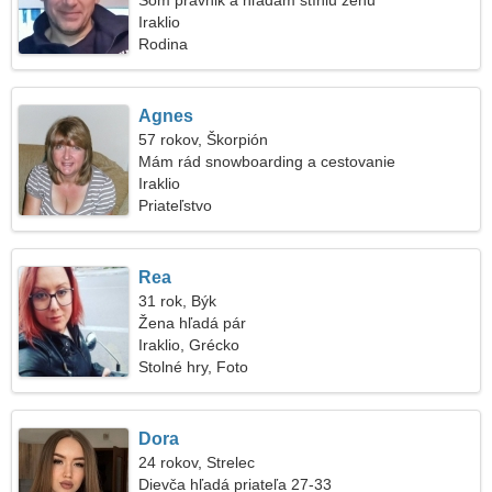
Som právnik a hľadám štíhlu ženu
Iraklio
Rodina
Agnes
57 rokov, Škorpión
Mám rád snowboarding a cestovanie
Iraklio
Priateľstvo
Rea
31 rok, Býk
Žena hľadá pár
Iraklio, Grécko
Stolné hry, Foto
Dora
24 rokov, Strelec
Dievča hľadá priateľa 27-33