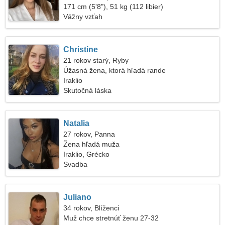
171 cm (5'8"), 51 kg (112 libier)
Vážny vzťah
Christine
21 rokov starý, Ryby
Úžasná žena, ktorá hľadá rande
Iraklio
Skutočná láska
Natalia
27 rokov, Panna
Žena hľadá muža
Iraklio, Grécko
Svadba
Juliano
34 rokov, Blíženci
Muž chce stretnúť ženu 27-32