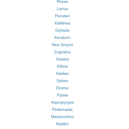
Pireas
Larisa
Peristeri
Kallithea
Glyfada
Keratsini
Nea Smyrni
Zografou
Galatsi
Kifisia
Haidari
Sykies
Drama
Pylaia
Aspropyrgos
Ptolemaida
Metamorfosi
Mytilini